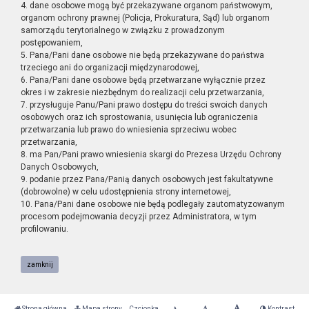
4. dane osobowe mogą być przekazywane organom państwowym,
organom ochrony prawnej (Policja, Prokuratura, Sąd) lub organom
samorządu terytorialnego w związku z prowadzonym
postępowaniem,
5. Pana/Pani dane osobowe nie będą przekazywane do państwa
trzeciego ani do organizacji międzynarodowej,
6. Pana/Pani dane osobowe będą przetwarzane wyłącznie przez
okres i w zakresie niezbędnym do realizacji celu przetwarzania,
7. przysługuje Panu/Pani prawo dostępu do treści swoich danych
osobowych oraz ich sprostowania, usunięcia lub ograniczenia
przetwarzania lub prawo do wniesienia sprzeciwu wobec
przetwarzania,
8. ma Pan/Pani prawo wniesienia skargi do Prezesa Urzędu Ochrony
Danych Osobowych,
9. podanie przez Pana/Panią danych osobowych jest fakultatywne
(dobrowolne) w celu udostępnienia strony internetowej,
10. Pana/Pani dane osobowe nie będą podlegały zautomatyzowanym
procesom podejmowania decyzji przez Administratora, w tym
profilowaniu.
zamknij
Strona główna
Mapa strony
Czcionka
Kontrast