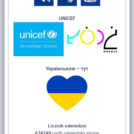
UNICEF
Українською – тут
Licznik odwiedzin
674249
osób odwiedziło stronę