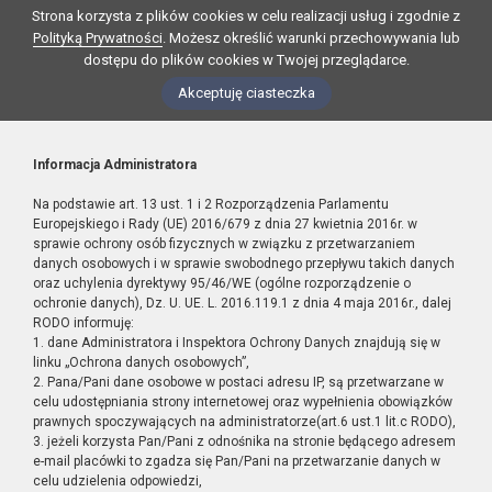
Strona korzysta z plików cookies w celu realizacji usług i zgodnie z
Polityką Prywatności
. Możesz określić warunki przechowywania lub
dostępu do plików cookies w Twojej przeglądarce.
Akceptuję ciasteczka
Informacja Administratora
Na podstawie art. 13 ust. 1 i 2 Rozporządzenia Parlamentu
Europejskiego i Rady (UE) 2016/679 z dnia 27 kwietnia 2016r. w
sprawie ochrony osób fizycznych w związku z przetwarzaniem
danych osobowych i w sprawie swobodnego przepływu takich danych
oraz uchylenia dyrektywy 95/46/WE (ogólne rozporządzenie o
ochronie danych), Dz. U. UE. L. 2016.119.1 z dnia 4 maja 2016r., dalej
RODO informuję:
1. dane Administratora i Inspektora Ochrony Danych znajdują się w
linku „Ochrona danych osobowych”,
2. Pana/Pani dane osobowe w postaci adresu IP, są przetwarzane w
celu udostępniania strony internetowej oraz wypełnienia obowiązków
prawnych spoczywających na administratorze(art.6 ust.1 lit.c RODO),
3. jeżeli korzysta Pan/Pani z odnośnika na stronie będącego adresem
e-mail placówki to zgadza się Pan/Pani na przetwarzanie danych w
celu udzielenia odpowiedzi,