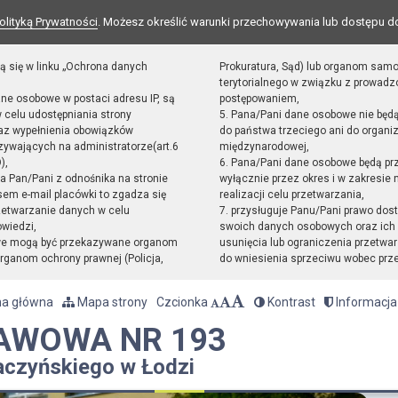
olityką Prywatności
. Możesz określić warunki przechowywania lub dostępu d
ą się w linku „Ochrona danych
Prokuratura, Sąd) lub organom sam
terytorialnego w związku z prowad
ane osobowe w postaci adresu IP, są
postępowaniem,
 celu udostępniania strony
5. Pana/Pani dane osobowe nie będ
raz wypełnienia obowiązków
do państwa trzeciego ani do organiz
ywających na administratorze(art.6
międzynarodowej,
),
6. Pana/Pani dane osobowe będą pr
sta Pan/Pani z odnośnika na stronie
wyłącznie przez okres i w zakresie
em e-mail placówki to zgadza się
realizacji celu przetwarzania,
zetwarzanie danych w celu
7. przysługuje Panu/Pani prawo dost
owiedzi,
swoich danych osobowych oraz ich 
we mogą być przekazywane organom
usunięcia lub ograniczenia przetwar
ganom ochrony prawnej (Policja,
do wniesienia sprzeciwu wobec prz
na główna
Mapa strony
Czcionka
Kontrast
Informacja
AWOWA NR 193
aczyńskiego w Łodzi