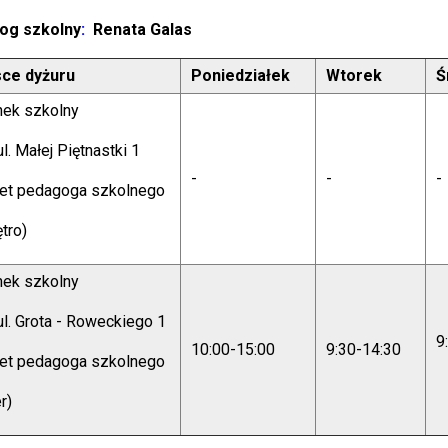
og szkolny
:
Renata Galas
sce dyżuru
Poniedziałek
Wtorek
Ś
nek szkolny
ul. Małej Piętnastki 1
-
-
-
net pedagoga szkolnego
ętro)
nek szkolny
ul. Grota - Roweckiego 1
9
10:00-15:00
9:30-14:30
net pedagoga szkolnego
r)