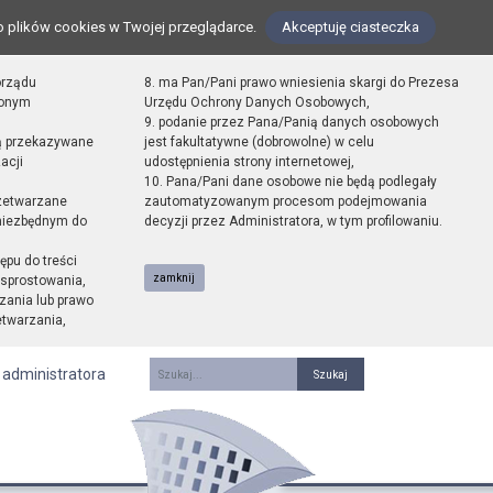
o plików cookies w Twojej przeglądarce.
Akceptuję ciasteczka
orządu
8. ma Pan/Pani prawo wniesienia skargi do Prezesa
zonym
Urzędu Ochrony Danych Osobowych,
9. podanie przez Pana/Panią danych osobowych
ą przekazywane
jest fakultatywne (dobrowolne) w celu
acji
udostępnienia strony internetowej,
10. Pana/Pani dane osobowe nie będą podlegały
zetwarzane
zautomatyzowanym procesom podejmowania
 niezbędnym do
decyzji przez Administratora, w tym profilowaniu.
ępu do treści
zamknij
sprostowania,
zania lub prawo
etwarzania,
 administratora
Fraza