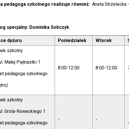
a pedagoga szkolnego realizuje również:
Aneta Strzelecka - 
g specjalny:
Dominika Sobczyk
sce dyżuru
Poniedziałek
Wtorek
nek szkolny
ul. Małej Piętnastki 1
8:00-12:00
8:00-12:00
net pedagoga szkolnego
ętro)
nek szkolny
ul. Grota-Roweckiego 1
-
-
net pedagoga szkolnego