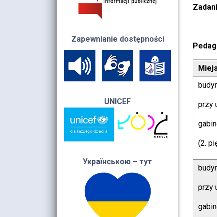
Zadani
Zapewnianie dostępności
Pedago
Miej
budy
UNICEF
przy 
gabi
(2. pi
Українською – тут
budy
przy 
gabi