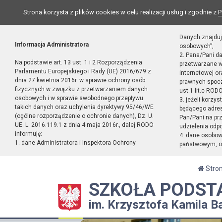
Strona korzysta z plików cookies w celu realizacji usług i zgodnie z
P
Danych znajduj
Informacja Administratora
osobowych”,
2. Pana/Pani d
Na podstawie art. 13 ust. 1 i 2 Rozporządzenia
przetwarzane w
Parlamentu Europejskiego i Rady (UE) 2016/679 z
internetowej o
dnia 27 kwietnia 2016r. w sprawie ochrony osób
prawnych spocz
fizycznych w związku z przetwarzaniem danych
ust.1 lit.c RODO
osobowych i w sprawie swobodnego przepływu
3. jeżeli korzy
takich danych oraz uchylenia dyrektywy 95/46/WE
będącego adres
(ogólne rozporządzenie o ochronie danych), Dz. U.
Pan/Pani na pr
UE. L. 2016.119.1 z dnia 4 maja 2016r., dalej RODO
udzielenia odp
informuję:
4. dane osobo
1. dane Administratora i Inspektora Ochrony
państwowym, or
Stro
SZKOŁA PODST
im. Krzysztofa Kamila B