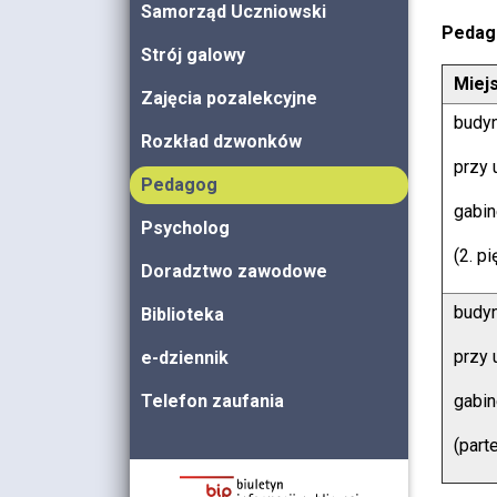
Samorząd Uczniowski
Pedag
Strój galowy
Miej
Zajęcia pozalekcyjne
budy
Rozkład dzwonków
przy 
Pedagog
gabi
Psycholog
(2. pi
Doradztwo zawodowe
budy
Biblioteka
przy 
e-dziennik
Telefon zaufania
gabi
(parte