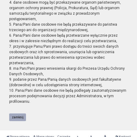
4. dane osobowe mogą być przekazywane organom państwowym,
organom ochrony prawnej (Policja, Prokuratura, Sąd) lub organom
samorządu terytorialnego w związku z prowadzonym
postępowaniem,
5. Pana/Pani dane osobowe nie będą przekazywane do państwa
trzeciego ani do organizacji międzynarodowej,
6. Pana/Pani dane osobowe będą przetwarzane wyłącznie przez
okres i w zakresie niezbędnym do realizacji celu przetwarzania,
7. przysługuje Panu/Pani prawo dostępu do treści swoich danych
osobowych oraz ich sprostowania, usunięcia lub ograniczenia
przetwarzania lub prawo do wniesienia sprzeciwu wobec
przetwarzania,
8. ma Pan/Pani prawo wniesienia skargi do Prezesa Urzędu Ochrony
Danych Osobowych,
9. podanie przez Pana/Panią danych osobowych jest fakultatywne
(dobrowolne) w celu udostępnienia strony internetowej,
10. Pana/Pani dane osobowe nie będą podlegały zautomatyzowanym
procesom podejmowania decyzji przez Administratora, w tym
profilowaniu.
zamknij
Strona główna
Mapa strony
Czcionka
Kontrast