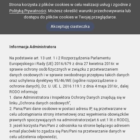
Strona korzysta z plików cookies w celu realizacji usług i zgodnie z
Polityką Prywatności
. Możesz określić warunki przechowywania lub
dostępu do plików cookies w Twojej przeglądarce.
Akceptuję ciasteczka
Informacja Administratora
Na podstawie art. 13 ust. 1 i 2 Rozporządzenia Parlamentu
Europejskiego i Rady (UE) 2016/679 z dnia 27 kwietnia 2016r. w
sprawie ochrony osób fizycznych w związku z przetwarzaniem
danych osobowych i w sprawie swobodnego przepływu takich danych
oraz uchylenia dyrektywy 95/46/WE (ogólne rozporządzenie o
ochronie danych), Dz. U. UE. L. 2016.119.1 z dnia 4 maja 2016r., dalej
RODO informuję:
1. dane Administratora i Inspektora Ochrony Danych znajdują się w
linku „Ochrona danych osobowych”,
2. Pana/Pani dane osobowe w postaci adresu IP, są przetwarzane w
celu udostępniania strony internetowej oraz wypełnienia obowiązków
prawnych spoczywających na administratorze(art.6 ust.1 lit.c RODO),
3. jeżeli korzysta Pan/Pani z odnośnika na stronie będącego adresem
e-mail placówki to zgadza się Pan/Pani na przetwarzanie danych w
celu udzielenia odpowiedzi,