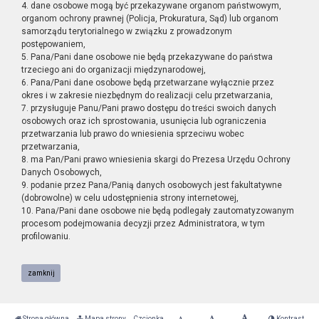
4. dane osobowe mogą być przekazywane organom państwowym,
organom ochrony prawnej (Policja, Prokuratura, Sąd) lub organom
samorządu terytorialnego w związku z prowadzonym
postępowaniem,
5. Pana/Pani dane osobowe nie będą przekazywane do państwa
trzeciego ani do organizacji międzynarodowej,
6. Pana/Pani dane osobowe będą przetwarzane wyłącznie przez
okres i w zakresie niezbędnym do realizacji celu przetwarzania,
7. przysługuje Panu/Pani prawo dostępu do treści swoich danych
osobowych oraz ich sprostowania, usunięcia lub ograniczenia
przetwarzania lub prawo do wniesienia sprzeciwu wobec
przetwarzania,
8. ma Pan/Pani prawo wniesienia skargi do Prezesa Urzędu Ochrony
Danych Osobowych,
9. podanie przez Pana/Panią danych osobowych jest fakultatywne
(dobrowolne) w celu udostępnienia strony internetowej,
10. Pana/Pani dane osobowe nie będą podlegały zautomatyzowanym
procesom podejmowania decyzji przez Administratora, w tym
profilowaniu.
zamknij
Strona główna
Mapa strony
Czcionka
Kontrast