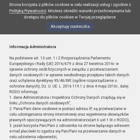
Strona korzysta z plików cookies w celu realizacji usług i zgodnie z
Polityką Prywatności
. Możesz określić warunki przechowywania lub
dostępu do plików cookies w Twojej przeglądarce.
Akceptuję ciasteczka
Informacja Administratora
Na podstawie art. 13 ust. 1 i 2 Rozporządzenia Parlamentu
Europejskiego i Rady (UE) 2016/679 z dnia 27 kwietnia 2016r. w
sprawie ochrony osób fizycznych w związku z przetwarzaniem
danych osobowych i w sprawie swobodnego przepływu takich danych
oraz uchylenia dyrektywy 95/46/WE (ogólne rozporządzenie o
ochronie danych), Dz. U. UE. L. 2016.119.1 z dnia 4 maja 2016r., dalej
RODO informuję:
1. dane Administratora i Inspektora Ochrony Danych znajdują się w
linku „Ochrona danych osobowych”,
2. Pana/Pani dane osobowe w postaci adresu IP, są przetwarzane w
celu udostępniania strony internetowej oraz wypełnienia obowiązków
prawnych spoczywających na administratorze(art.6 ust.1 lit.c RODO),
3. jeżeli korzysta Pan/Pani z odnośnika na stronie będącego adresem
e-mail placówki to zgadza się Pan/Pani na przetwarzanie danych w
celu udzielenia odpowiedzi,