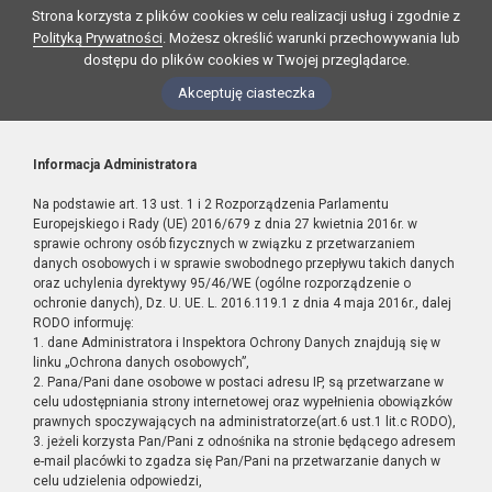
Strona korzysta z plików cookies w celu realizacji usług i zgodnie z
Polityką Prywatności
. Możesz określić warunki przechowywania lub
dostępu do plików cookies w Twojej przeglądarce.
Akceptuję ciasteczka
Informacja Administratora
Na podstawie art. 13 ust. 1 i 2 Rozporządzenia Parlamentu
Europejskiego i Rady (UE) 2016/679 z dnia 27 kwietnia 2016r. w
sprawie ochrony osób fizycznych w związku z przetwarzaniem
danych osobowych i w sprawie swobodnego przepływu takich danych
oraz uchylenia dyrektywy 95/46/WE (ogólne rozporządzenie o
ochronie danych), Dz. U. UE. L. 2016.119.1 z dnia 4 maja 2016r., dalej
RODO informuję:
1. dane Administratora i Inspektora Ochrony Danych znajdują się w
linku „Ochrona danych osobowych”,
2. Pana/Pani dane osobowe w postaci adresu IP, są przetwarzane w
celu udostępniania strony internetowej oraz wypełnienia obowiązków
prawnych spoczywających na administratorze(art.6 ust.1 lit.c RODO),
3. jeżeli korzysta Pan/Pani z odnośnika na stronie będącego adresem
e-mail placówki to zgadza się Pan/Pani na przetwarzanie danych w
celu udzielenia odpowiedzi,