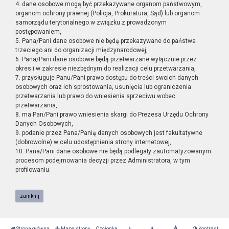
4. dane osobowe mogą być przekazywane organom państwowym,
organom ochrony prawnej (Policja, Prokuratura, Sąd) lub organom
samorządu terytorialnego w związku z prowadzonym
postępowaniem,
5. Pana/Pani dane osobowe nie będą przekazywane do państwa
trzeciego ani do organizacji międzynarodowej,
6. Pana/Pani dane osobowe będą przetwarzane wyłącznie przez
okres i w zakresie niezbędnym do realizacji celu przetwarzania,
7. przysługuje Panu/Pani prawo dostępu do treści swoich danych
osobowych oraz ich sprostowania, usunięcia lub ograniczenia
przetwarzania lub prawo do wniesienia sprzeciwu wobec
przetwarzania,
8. ma Pan/Pani prawo wniesienia skargi do Prezesa Urzędu Ochrony
Danych Osobowych,
9. podanie przez Pana/Panią danych osobowych jest fakultatywne
(dobrowolne) w celu udostępnienia strony internetowej,
10. Pana/Pani dane osobowe nie będą podlegały zautomatyzowanym
procesom podejmowania decyzji przez Administratora, w tym
profilowaniu.
zamknij
Strona główna
Mapa strony
Czcionka
Kontrast