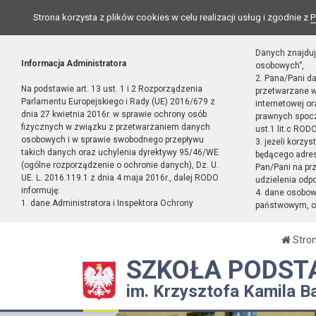
Strona korzysta z plików cookies w celu realizacji usług i zgodnie z
P
Danych znajduj
Informacja Administratora
osobowych”,
2. Pana/Pani d
Na podstawie art. 13 ust. 1 i 2 Rozporządzenia
przetwarzane w
Parlamentu Europejskiego i Rady (UE) 2016/679 z
internetowej o
dnia 27 kwietnia 2016r. w sprawie ochrony osób
prawnych spocz
fizycznych w związku z przetwarzaniem danych
ust.1 lit.c RODO
osobowych i w sprawie swobodnego przepływu
3. jeżeli korzy
takich danych oraz uchylenia dyrektywy 95/46/WE
będącego adres
(ogólne rozporządzenie o ochronie danych), Dz. U.
Pan/Pani na pr
UE. L. 2016.119.1 z dnia 4 maja 2016r., dalej RODO
udzielenia odp
informuję:
4. dane osobo
1. dane Administratora i Inspektora Ochrony
państwowym, or
Stro
SZKOŁA PODST
im. Krzysztofa Kamila B