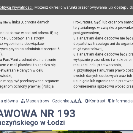
olityką Prywatności
. Możesz określić warunki przechowywania lub dostępu d
ą się w linku „Ochrona danych
Prokuratura, Sąd) lub organom sam
terytorialnego w związku z prowad
ane osobowe w postaci adresu IP, są
postępowaniem,
 celu udostępniania strony
5. Pana/Pani dane osobowe nie będ
raz wypełnienia obowiązków
do państwa trzeciego ani do organiz
ywających na administratorze(art.6
międzynarodowej,
),
6. Pana/Pani dane osobowe będą pr
sta Pan/Pani z odnośnika na stronie
wyłącznie przez okres i w zakresie
em e-mail placówki to zgadza się
realizacji celu przetwarzania,
zetwarzanie danych w celu
7. przysługuje Panu/Pani prawo dost
owiedzi,
swoich danych osobowych oraz ich 
we mogą być przekazywane organom
usunięcia lub ograniczenia przetwar
ganom ochrony prawnej (Policja,
do wniesienia sprzeciwu wobec prz
na główna
Mapa strony
Czcionka
Kontrast
Informacja
AWOWA NR 193
aczyńskiego w Łodzi