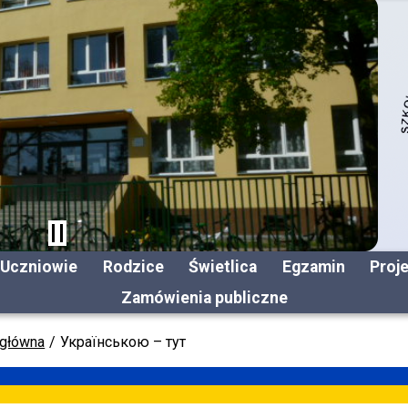
Uczniowie
Rodzice
Świetlica
Egzamin
Proj
Zamówienia publiczne
 główna
Українською – тут