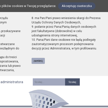
o plików cookies w Twojej przeglądarce.
Akceptuję ciasteczka
orządu
8. ma Pan/Pani prawo wniesienia skargi do Prezesa
zonym
Urzędu Ochrony Danych Osobowych,
9. podanie przez Pana/Panią danych osobowych
ą przekazywane
jest fakultatywne (dobrowolne) w celu
acji
udostępnienia strony internetowej,
10. Pana/Pani dane osobowe nie będą podlegały
zetwarzane
zautomatyzowanym procesom podejmowania
 niezbędnym do
decyzji przez Administratora, w tym profilowaniu.
ępu do treści
zamknij
sprostowania,
zania lub prawo
etwarzania,
 administratora
Fraza